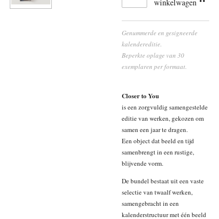
winkelwagen
Genummerde en gesigneerde
kalendereditie.
Beperkte oplage van 30
exemplaren per formaat.
Closer to You
is een zorgvuldig samengestelde
editie van werken, gekozen om
samen een jaar te dragen.
Een object dat beeld en tijd
samenbrengt in een rustige,
blijvende vorm.
De bundel bestaat uit een vaste
selectie van twaalf werken,
samengebracht in een
kalenderstructuur met één beeld