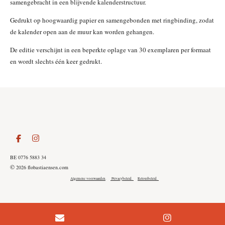
samengebracht in een blijvende kalenderstructuur.
Gedrukt op hoogwaardig papier en samengebonden met ringbinding, zodat
de kalender open aan de muur kan worden gehangen.
De editie verschijnt in een beperkte oplage van 30 exemplaren per formaat
en wordt slechts één keer gedrukt.
F
I
a
n
c
s
BE 0776 5883 34
e
t
©
2026 flobastiaensen.com
b
a
o
g
Algemene voorwaarden
.
Privacybeleid.
Retourbeleid.
o
r
k
a
m