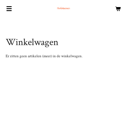
Ga
direct
naar
de
hoofdinhoud
Winkelwagen
Er zitten geen artikelen (meer) in de winkelwagen.